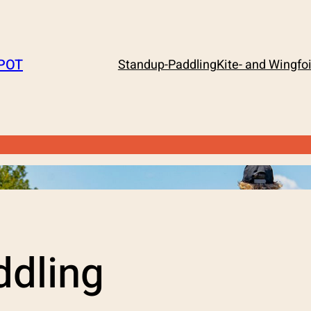
SPOT
Standup-Paddling
Kite- and Wingfoi
ddling