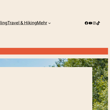
ling
Travel & Hiking
Mehr
Facebook
YouTube
Instagram
TikTok