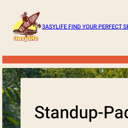
Zum
Inhalt
springen
3ASYLIFE FIND YOUR PERFECT 
Standup-Paddling
Standup-Pa